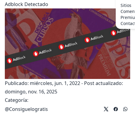
Adblock Detectado
Sitios
Coment
Premi
Contac
Publicado: miércoles, jun. 1, 2022
-
Post actualizado:
domingo, nov. 16, 2025
Categoría:
@
Consiguelogratis