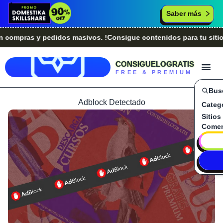
Saber más
pras y pedidos masivos. !Consigue contenidos para tu sitio we
CONSIGUELOGRATIS
FREE & PREMIUM
Bus
Adblock Detectado
Categ
Sitios
Comen