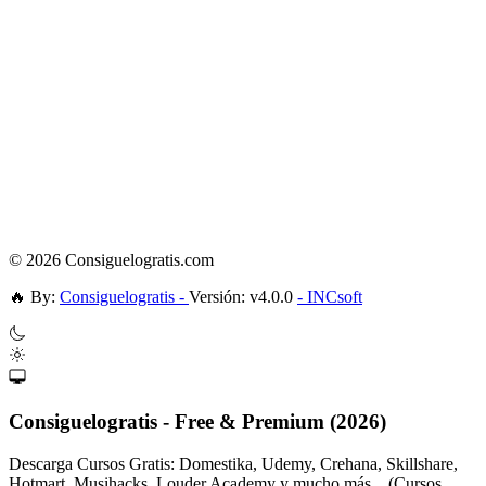
© 2026 Consiguelogratis.com
🔥
By:
Consiguelogratis -
Versión: v4.0.0
- INCsoft
Consiguelogratis - Free & Premium (2026)
Descarga Cursos Gratis: Domestika, Udemy, Crehana, Skillshare,
Hotmart, Musihacks, Louder Academy y mucho más... (Cursos