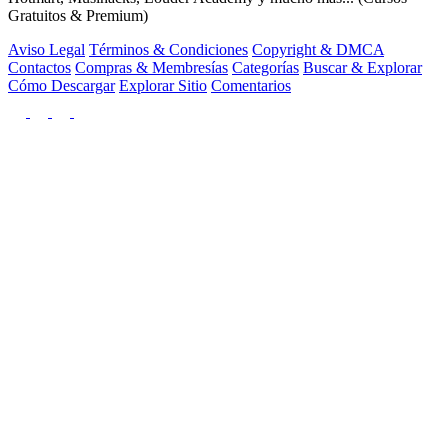
Gratuitos & Premium)
Aviso Legal
Términos & Condiciones
Copyright & DMCA
Contactos
Compras & Membresías
Categorías
Buscar & Explorar
Cómo Descargar
Explorar Sitio
Comentarios