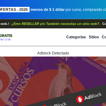
OFERTAS - 2026
menos de $ 1 dólar
por curso, comprando vá
¿Eres RESELLER y/o También necesitas un sitio web?.
Contácta
GRATIS
Categorías
Sitios
Co
EMIUM
Adblock Detectado