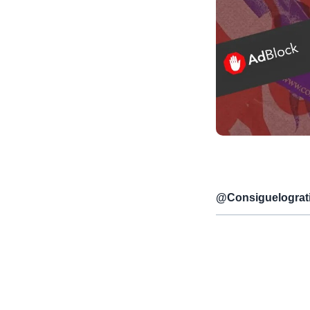
@
Consiguelograt