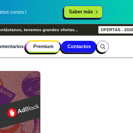
Saber más
rios cursos.!
nos, tenemos grandes ofertas...
OFERTAS - 2026
Gran
mentarios
Premium
Contactos