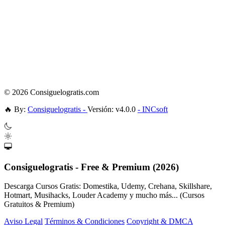
© 2026 Consiguelogratis.com
🔥
By:
Consiguelogratis -
Versión: v4.0.0
- INCsoft
Consiguelogratis - Free & Premium (2026)
Descarga Cursos Gratis: Domestika, Udemy, Crehana, Skillshare,
Hotmart, Musihacks, Louder Academy y mucho más... (Cursos
Gratuitos & Premium)
Aviso Legal
Términos & Condiciones
Copyright & DMCA