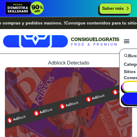
Saber más
pras y pedidos masivos. !Consigue contenidos para tu sitio we
CONSIGUELOGRATIS
FREE & PREMIUM
Bus
Adblock Detectado
Categ
Sitios
Comen