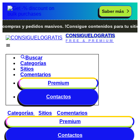
Saber más
ras y pedidos masivos. !Consigue contenidos para tu sitio we
CONSIGUELOGRATIS
FREE & PREMIUM
Buscar
Categorías
Sitios
Comentarios
Premium
Contactos
Categorías
Sitios
Comentarios
Premium
Contactos