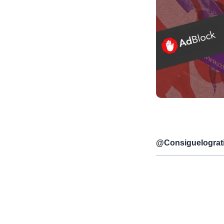
@
Consiguelograt