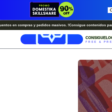
 compras y pedidos masivos. !Consigue contenidos para tu siti
CONSIGUELO
FREE & PR