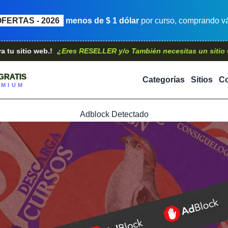
OFERTAS - 2026
menos de $ 1 dólar
por curso, comprando vá
o web.!
¿Eres RESELLER y/o También necesitas un sitio web?.
C
GRATIS
Categorías
Sitios
Co
EMIUM
Adblock Detectado