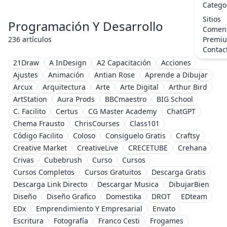
Catego
Sitios
Programación Y Desarrollo
Coment
236 artículos
Premi
Contac
21Draw
A InDesign
A2 Capacitación
Acciones
Ajustes
Animación
Antian Rose
Aprende a Dibujar
Arcux
Arquitectura
Arte
Arte Digital
Arthur Bird
ArtStation
Aura Prods
BBCmaestro
BIG School
C. Facilito
Certus
CG Master Academy
ChatGPT
Chema Frausto
ChrisCourses
Class101
Código Facilito
Coloso
Consiguelo Gratis
Craftsy
Creative Market
CreativeLive
CRECETUBE
Crehana
Crivas
Cubebrush
Curso
Cursos
Cursos Completos
Cursos Gratuitos
Descarga Gratis
Descarga Link Directo
Descargar Musica
DibujarBien
Diseño
Diseño Grafico
Domestika
DROT
EDteam
EDx
Emprendimiento Y Empresarial
Envato
Escritura
Fotografía
Franco Cesti
Frogames