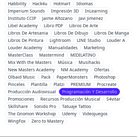
Habbility
Hack4u
Hotmart
Idiomas
Imperium Sounds
Impresión 3D
InLearning
Instituto CCIP
Jaime Altozano
Javi Jimenez
Libel Academy
Libro PDF
Libros De Arte
Libros De Artesania
Libros De Dibujo
Libros De Manga
Libros De Pintura
Lightroom
LINE Studio
Louder A
Louder Academy
Manualidades
Marketing
MasterClass
Mastermind
MIDILATINO
Mix With the Masters
Música
Musihacks
New Masters Academy
NM Academy
Ofertas
Olbaid Music
Pack
PaperMonsters
Photoshop
Pinceles
Plantilla
Platzi
PREMIUM
Procreate
Producción Audiovisual
Programación Y Desarrollo
Promociones
Recursos Producción Musical
S4vitar
Skillshare
Sonido Pro
Tatuaje Tattoo
The Gnomon Workshop
Udemy
Videojuegos
WingFox
Zero to Mastery