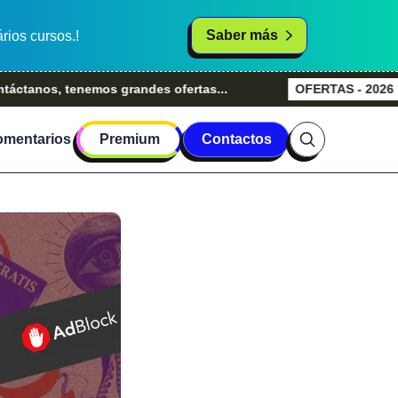
Saber más
rios cursos.!
, tenemos grandes ofertas...
OFERTAS - 2026
Grandes
mentarios
Premium
Contactos