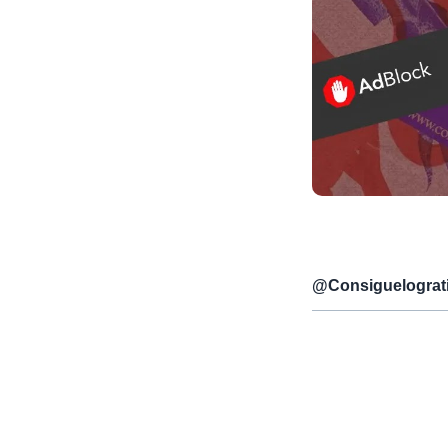
@
Consiguelograt