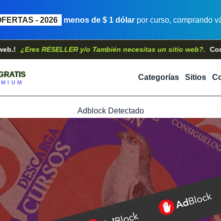
OFERTAS - 2026
menos de $ 1 dólar
por curso, comprando vá
res RESELLER y/o También necesitas un sitio web?.
Contáctanos
GRATIS
Categorías
Sitios
Co
EMIUM
Adblock Detectado