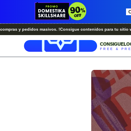
 pedidos masivos. !Consigue contenidos para tu sitio web.!
¿E
CONSIGUELO
FREE & PR