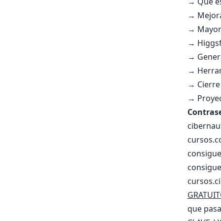
→ Qué es
→ Mejora
→ Mayor 
→ Higgsf
→ Gener
→ Herram
→ Cierre
→ Proyec
Contras
cibernau
cursos.c
consigue
consigue
cursos.c
GRATUIT
que pasa