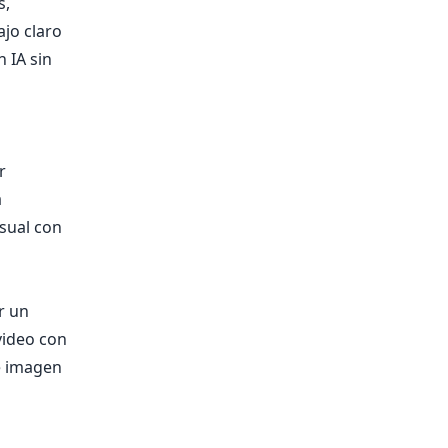
s,
ajo claro
 IA sin
r
a
isual con
r un
video con
de imagen