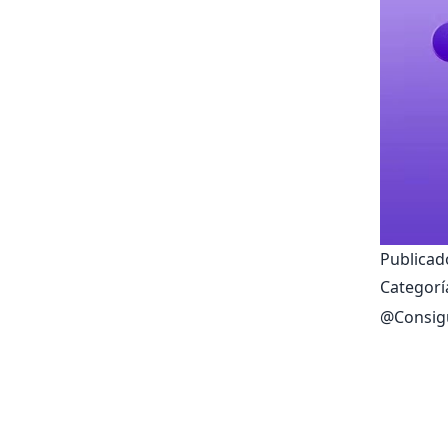
Publicado
Categorí
@
Consig