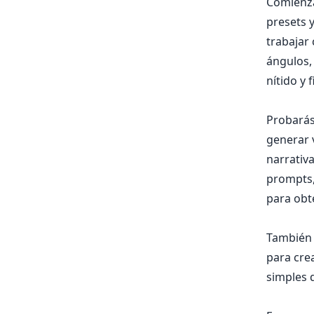
Comienza
presets 
trabajar 
ángulos,
nítido y 
Probarás
generar 
narrativ
prompts, 
para obte
También 
para crea
simples 