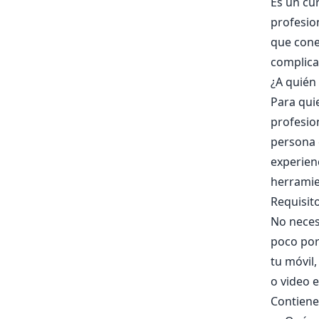
Es un cu
profesion
que cone
complica
¿A quién 
Para qui
profesio
persona 
experienc
herramie
Requisito
No neces
poco por
tu móvil,
o video e
Contiene