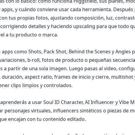
s con lo básico: cómo funciona Higgsfield, sus planes, mod
y apps, y cuándo conviene usar cada herramienta. Después 
con tus propias fotos, ajustando composición, luz, contrast
 corrigiendo detalles y haciendo upscaling para que todo 
fiel a tu producto o marca.
 apps como Shots, Pack Shot, Behind the Scenes y Angles 
variaciones, b‑roll, fotos de producto o pequeñas secuenci
as a partir de una sola imagen. Luego pasas al video, confi
duración, aspect ratio, frames de inicio y cierre, multishot
ner clips limpios y controlados.
aprenderás a usar Soul ID Character, AI Influencer y Vibe M
r personajes virtuales, influencers sintéticos o piezas de 
que encajan con tu contenido editado.