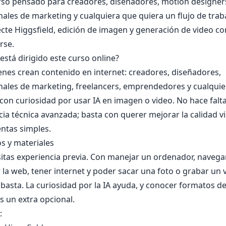
rso pensado para creadores, diseñadores, motion designer
ales de marketing y cualquiera que quiera un flujo de trab
cte Higgsfield, edición de imagen y generación de video con
rse.
está dirigido este curso online?
enes crean contenido en internet: creadores, diseñadores,
nales de marketing, freelancers, emprendedores y cualquie
con curiosidad por usar IA en imagen o video. No hace falt
ia técnica avanzada; basta con querer mejorar la calidad v
ntas simples.
s y materiales
itas experiencia previa. Con manejar un ordenador, navega
 la web, tener internet y poder sacar una foto o grabar un 
 basta. La curiosidad por la IA ayuda, y conocer formatos 
s un extra opcional.
: