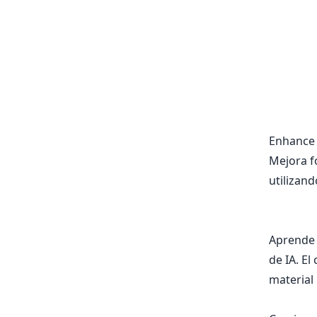
Enhance 
Mejora f
utilizand
Aprende a
de IA. El
material 