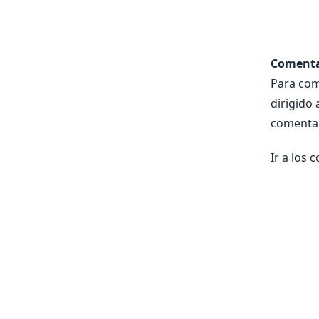
Comentar
Para come
dirigido
comentar
Ir a los 