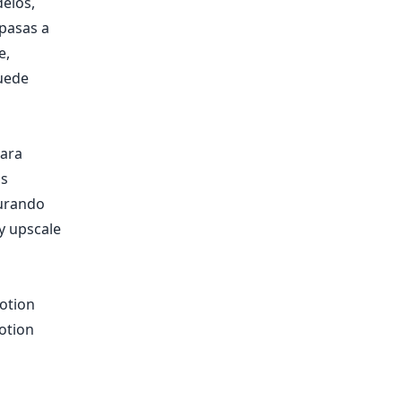
elos,
pasas a
e,
quede
para
as
gurando
 y upscale
otion
motion