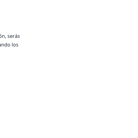
ón, serás
ando los