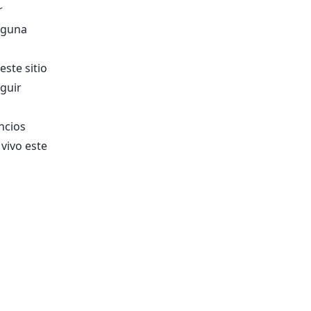
r
lguna
ste sitio
guir
ncios
vivo este