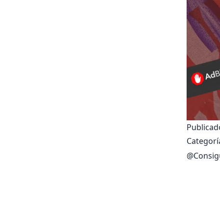
Publicado
Categorí
@
Consig