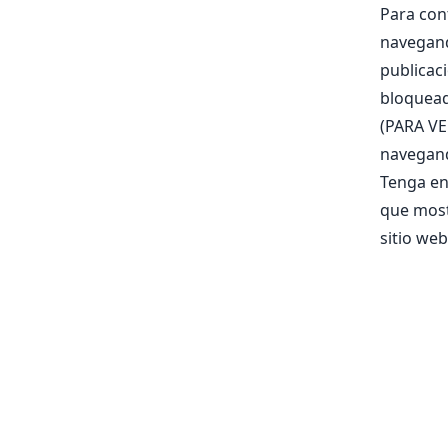
Para con
navegand
publicaci
bloqueado
(PARA V
navegand
Tenga en
que most
sitio web