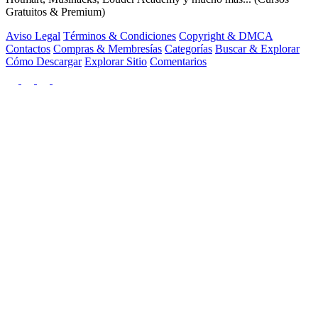
Gratuitos & Premium)
Aviso Legal
Términos & Condiciones
Copyright & DMCA
Contactos
Compras & Membresías
Categorías
Buscar & Explorar
Cómo Descargar
Explorar Sitio
Comentarios