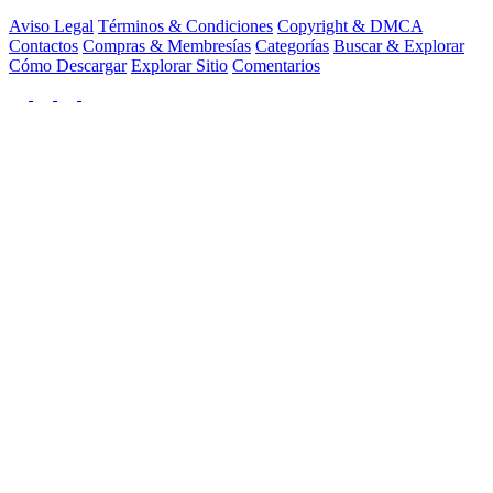
Aviso Legal
Términos & Condiciones
Copyright & DMCA
Contactos
Compras & Membresías
Categorías
Buscar & Explorar
Cómo Descargar
Explorar Sitio
Comentarios