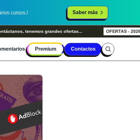
Saber más
rios cursos.!
s, tenemos grandes ofertas...
OFERTAS - 2026
Grande
mentarios
Premium
Contactos