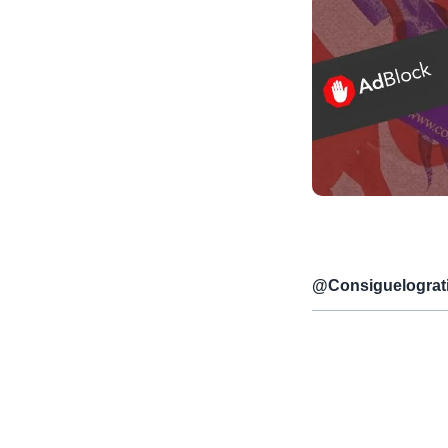
@
Consiguelograt