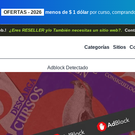
OFERTAS - 2026
menos de $ 1 dólar
por curso, comprando 
es RESELLER y/o También necesitas un sitio web?.
Contáctanos,
Categorías
Sitios
Co
Adblock Detectado