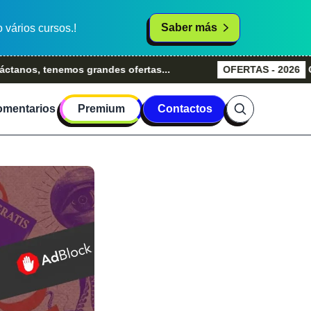
Saber más
vários cursos.!
 tenemos grandes ofertas...
OFERTAS - 2026
Grandes 
mentarios
Premium
Contactos