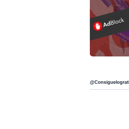
@
Consiguelograt