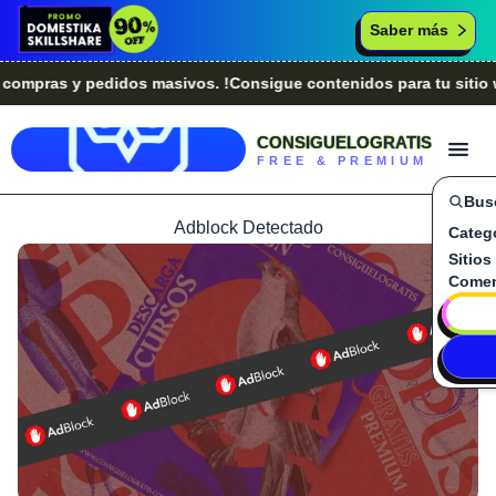
Saber más
ras y pedidos masivos. !Consigue contenidos para tu sitio web
CONSIGUELOGRATIS
FREE & PREMIUM
Bus
Adblock Detectado
Categ
Sitios
Comen