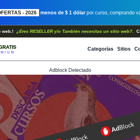
OFERTAS - 2026
menos de $ 1 dólar
por curso, comprando vá
¿Eres RESELLER y/o También necesitas un sitio web?.
Contáctan
GRATIS
Categorías
Sitios
Co
EMIUM
Adblock Detectado