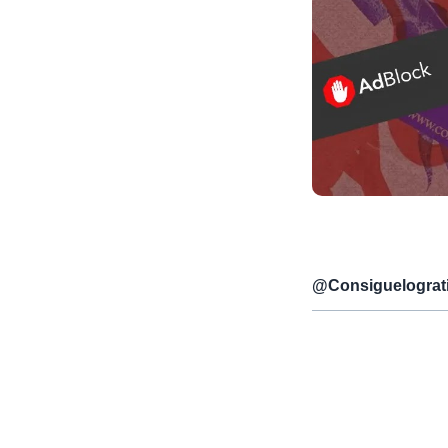
@
Consiguelograt