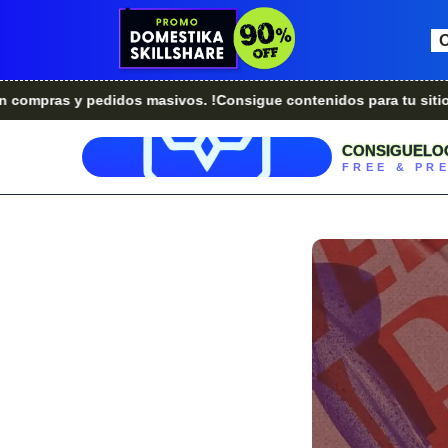
 y pedidos masivos. !Consigue contenidos para tu sitio web.!
CONSIGUELO
FREE & PR