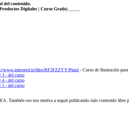
al del contenido.
Productos Digitales | Curso Gratis)
_____
s://www.mirrored.to/files/RF3FZZYY/Platzi
- Curso de Ilustración para
e 3 - del curso
e 4 - del curso
e 5 - del curso
EA. También eso nos motiva a seguir publicando más contenido libre p