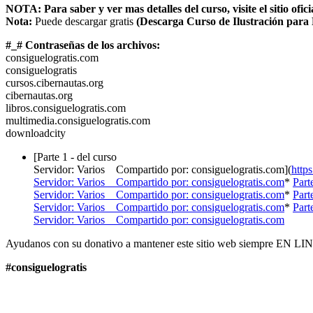
NOTA: Para saber y ver mas detalles del curso, visite el sitio ofici
Nota:
Puede descargar gratis
(Descarga Curso de Ilustración para 
#_#
Contraseñas de los archivos:
consiguelogratis.com
consiguelogratis
cursos.cibernautas.org
cibernautas.org
libros.consiguelogratis.com
multimedia.consiguelogratis.com
downloadcity
[Parte 1 - del curso
Servidor: Varios Compartido por: consiguelogratis.com](
http
Servidor: Varios Compartido por: consiguelogratis.com
*
Part
Servidor: Varios Compartido por: consiguelogratis.com
*
Part
Servidor: Varios Compartido por: consiguelogratis.com
*
Part
Servidor: Varios Compartido por: consiguelogratis.com
Ayudanos con su donativo a mantener este sitio web siempre EN LIN
#consiguelogratis