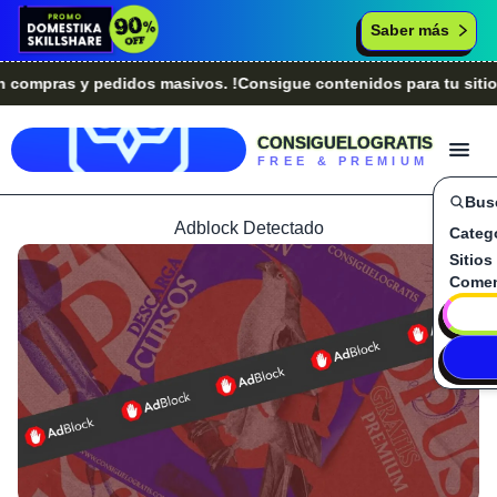
Saber más
pras y pedidos masivos. !Consigue contenidos para tu sitio we
CONSIGUELOGRATIS
FREE & PREMIUM
Bus
Adblock Detectado
Categ
Sitios
Comen