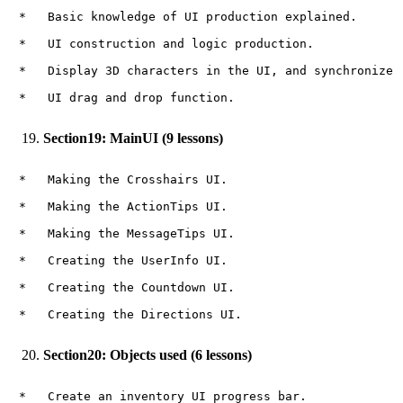
*   Basic knowledge of UI production explained.

*   UI construction and logic production.

*   Display 3D characters in the UI, and synchronize a
Section19: MainUI (9 lessons)
*   Making the Crosshairs UI.

*   Making the ActionTips UI.

*   Making the MessageTips UI.

*   Creating the UserInfo UI.

*   Creating the Countdown UI.

Section20: Objects used (6 lessons)
*   Create an inventory UI progress bar.
