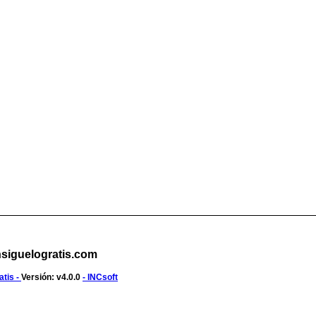
siguelogratis.com
atis -
Versión: v4.0.0
- INCsoft