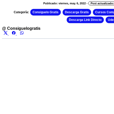
Publicado: viernes, may. 6, 2022
-
Post actualizado:
Categoría:
Consiguelo Gratis
Descarga Gratis
Cursos Comp
Descarga Link Directo
Ud
@
Consiguelogratis