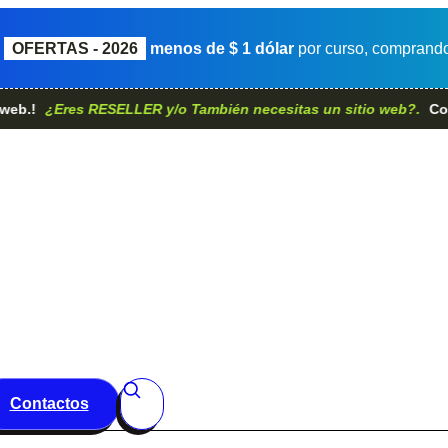
OFERTAS - 2026
menos de $ 1 dólar
por curso, comprando 
¿Eres RESELLER y/o También necesitas un sitio web?.
Contáctano
Contactos