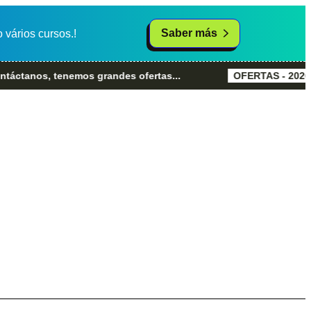
Saber más
vários cursos.!
s, tenemos grandes ofertas...
OFERTAS - 2026
Grande