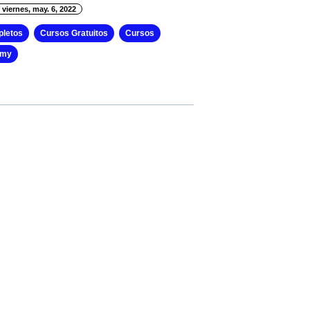
 viernes, may. 6, 2022
letos
Cursos Gratuitos
Cursos
emy