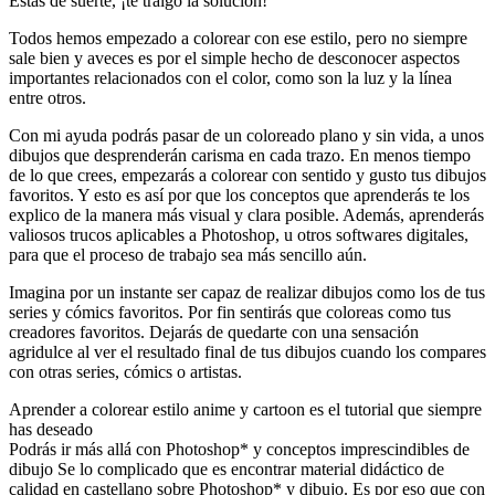
Estás de suerte, ¡te traigo la solución!
Todos hemos empezado a colorear con ese estilo, pero no siempre
sale bien y aveces es por el simple hecho de desconocer aspectos
importantes relacionados con el color, como son la luz y la línea
entre otros.
Con mi ayuda podrás pasar de un coloreado plano y sin vida, a unos
dibujos que desprenderán carisma en cada trazo. En menos tiempo
de lo que crees, empezarás a colorear con sentido y gusto tus dibujos
favoritos. Y esto es así por que los conceptos que aprenderás te los
explico de la manera más visual y clara posible. Además, aprenderás
valiosos trucos aplicables a Photoshop, u otros softwares digitales,
para que el proceso de trabajo sea más sencillo aún.
Imagina por un instante ser capaz de realizar dibujos como los de tus
series y cómics favoritos. Por fin sentirás que coloreas como tus
creadores favoritos. Dejarás de quedarte con una sensación
agridulce al ver el resultado final de tus dibujos cuando los compares
con otras series, cómics o artistas.
Aprender a colorear estilo anime y cartoon es el tutorial que siempre
has deseado
Podrás ir más allá con Photoshop* y conceptos imprescindibles de
dibujo Se lo complicado que es encontrar material didáctico de
calidad en castellano sobre Photoshop* y dibujo. Es por eso que con