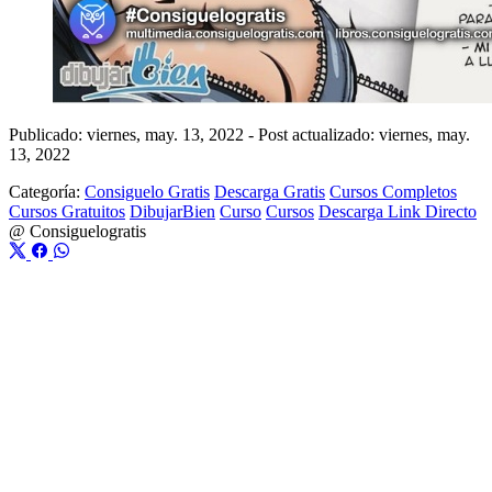
Publicado: viernes, may. 13, 2022
-
Post actualizado: viernes, may.
13, 2022
Categoría:
Consiguelo Gratis
Descarga Gratis
Cursos Completos
Cursos Gratuitos
DibujarBien
Curso
Cursos
Descarga Link Directo
@
Consiguelogratis