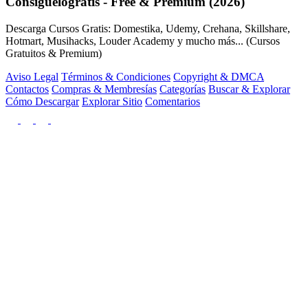
Consiguelogratis - Free & Premium (2026)
Descarga Cursos Gratis: Domestika, Udemy, Crehana, Skillshare,
Hotmart, Musihacks, Louder Academy y mucho más... (Cursos
Gratuitos & Premium)
Aviso Legal
Términos & Condiciones
Copyright & DMCA
Contactos
Compras & Membresías
Categorías
Buscar & Explorar
Cómo Descargar
Explorar Sitio
Comentarios