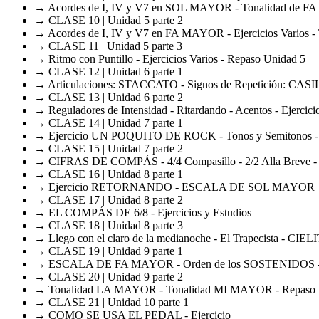
→ Acordes de I, IV y V7 en SOL MAYOR - Tonalidad de 
→ CLASE 10 | Unidad 5 parte 2
→ Acordes de I, IV y V7 en FA MAYOR - Ejercicios Varios - 
→ CLASE 11 | Unidad 5 parte 3
→ Ritmo con Puntillo - Ejercicios Varios - Repaso Unidad 5
→ CLASE 12 | Unidad 6 parte 1
→ Articulaciones: STACCATO - Signos de Repetición: CAS
→ CLASE 13 | Unidad 6 parte 2
→ Reguladores de Intensidad - Ritardando - Acentos - Ejercici
→ CLASE 14 | Unidad 7 parte 1
→ Ejercicio UN POQUITO DE ROCK - Tonos y Semitonos -
→ CLASE 15 | Unidad 7 parte 2
→ CIFRAS DE COMPÁS - 4/4 Compasillo - 2/2 Alla Breve -
→ CLASE 16 | Unidad 8 parte 1
→ Ejercicio RETORNANDO - ESCALA DE SOL MAYOR
→ CLASE 17 | Unidad 8 parte 2
→ EL COMPÁS DE 6/8 - Ejercicios y Estudios
→ CLASE 18 | Unidad 8 parte 3
→ Llego con el claro de la medianoche - El Trapecista - CI
→ CLASE 19 | Unidad 9 parte 1
→ ESCALA DE FA MAYOR - Orden de los SOSTENIDOS
→ CLASE 20 | Unidad 9 parte 2
→ Tonalidad LA MAYOR - Tonalidad MI MAYOR - Repaso 
→ CLASE 21 | Unidad 10 parte 1
→ COMO SE USA EL PEDAL - Ejercicio