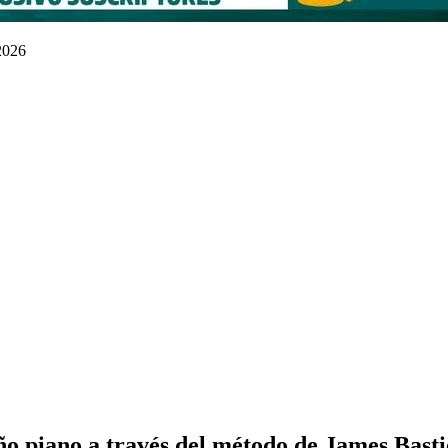
 2026
eño piano a través del método de James Basti