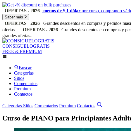
OFERTAS - 2026
menos de $ 1 dólar
por curso, comprando vário
Saber más
OFERTAS - 2026
Grandes descuentos en compras y pedidos masiv
ofertas...
OFERTAS - 2026
Grandes descuentos en compras y pedi
grandes ofertas...
CONSIGUELOGRATIS
FREE & PREMIUM
Buscar
Categorías
Sitios
Comentarios
Premium
Contactos
Categorías
Sitios
Comentarios
Premium
Contactos
Curso de PIANO para Principiantes Adult