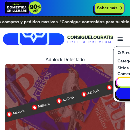
Saber más
pras y pedidos masivos. !Consigue contenidos para tu sitio we
CONSIGUELOGRATIS
FREE & PREMIUM
Bus
Adblock Detectado
Categ
Sitios
Comen