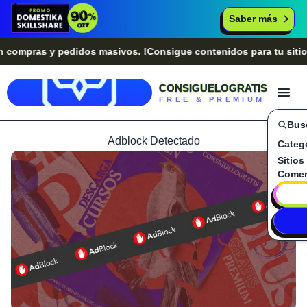
Saber más
pras y pedidos masivos. !Consigue contenidos para tu sitio we
CONSIGUELOGRATIS
FREE & PREMIUM
Bus
Adblock Detectado
Categ
Sitios
Comen