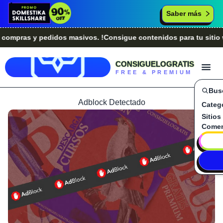
Saber más
ras y pedidos masivos. !Consigue contenidos para tu sitio web
CONSIGUELOGRATIS
FREE & PREMIUM
Bus
Adblock Detectado
Categ
Sitios
Comen