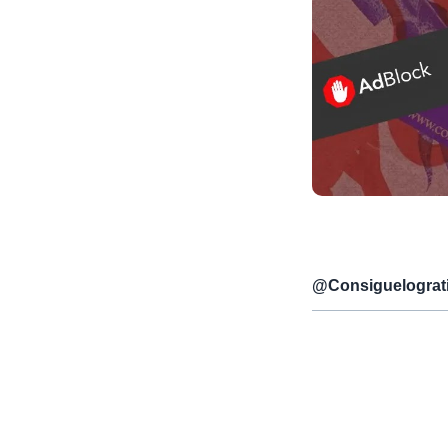
@
Consiguelograt