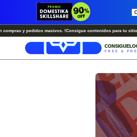
 y pedidos masivos. !Consigue contenidos para tu sitio web.!
CONSIGUELO
FREE & PR