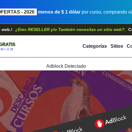
OFERTAS - 2026
menos de $ 1 dólar
por curso, comprando vá
¿Eres RESELLER y/o También necesitas un sitio web?.
Contáctano
GRATIS
Categorías
Sitios
Co
EMIUM
Adblock Detectado